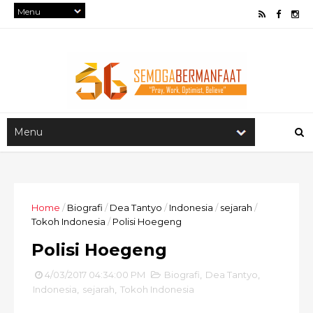
Home
/
Biografi
/
Dea Tantyo
/
Indonesia
/
sejarah
/
Tokoh Indonesia
/
Polisi Hoegeng
Polisi Hoegeng
4/03/2017 04:34:00 PM
Biografi
,
Dea Tantyo
,
Indonesia
,
sejarah
,
Tokoh Indonesia