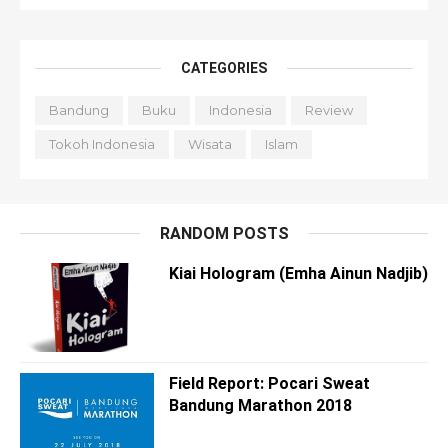
CATEGORIES
Bandung
Buku
Indonesia
Review
Tokoh Indonesia
Wisata
Islam
RANDOM POSTS
Kiai Hologram (Emha Ainun Nadjib)
Field Report: Pocari Sweat
Bandung Marathon 2018