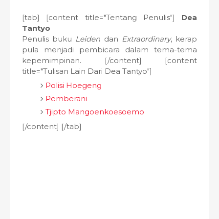
[tab] [content title="Tentang Penulis"]
Dea
Tantyo
Penulis buku
Leiden
dan
Extraordinary
, kerap
pula menjadi pembicara dalam tema-tema
kepemimpinan. [/content] [content
title="Tulisan Lain Dari Dea Tantyo"]
Polisi Hoegeng
Pemberani
Tjipto Mangoenkoesoemo
[/content] [/tab]