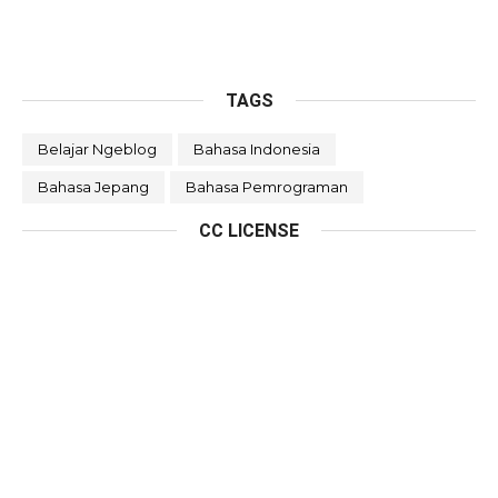
TAGS
Belajar Ngeblog
Bahasa Indonesia
Bahasa Jepang
Bahasa Pemrograman
CC LICENSE
This work is licensed under a
Creative Commons
Attribution 4.0 International License
.
RECENT POSTS
Review: Tafsir Al-Quran di Medsos