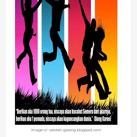
image-cr: celoteh-galang.blogspot.com